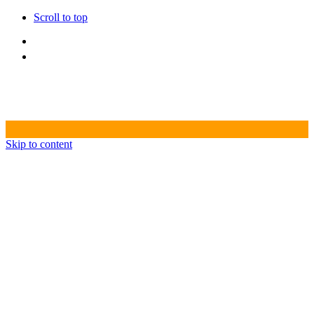
Scroll to top
Skip to content
HOME
AGENZIA CREATIVA
CASA DI PRODUZIONE
PRODUZIONI VIDEO
PHOTOSHOOT
POST-PRODUZIONE